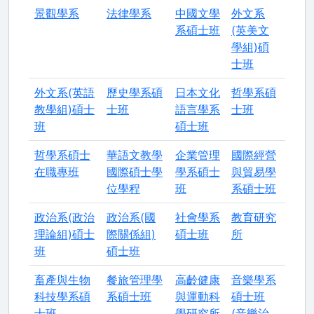
景觀學系
法律學系
中國文學
外文系
系碩士班
(英美文
學組)碩
士班
外文系(英語
歷史學系碩
日本文化
哲學系碩
教學組)碩士
士班
語言學系
士班
班
碩士班
哲學系碩士
華語文教學
企業管理
國際經營
在職專班
國際碩士學
學系碩士
與貿易學
位學程
班
系碩士班
政治系(政治
政治系(國
社會學系
教育研究
理論組)碩士
際關係組)
碩士班
所
班
碩士班
畜產與生物
餐旅管理學
高齡健康
音樂學系
科技學系碩
系碩士班
與運動科
碩士班
士班
學研究所
(音樂治