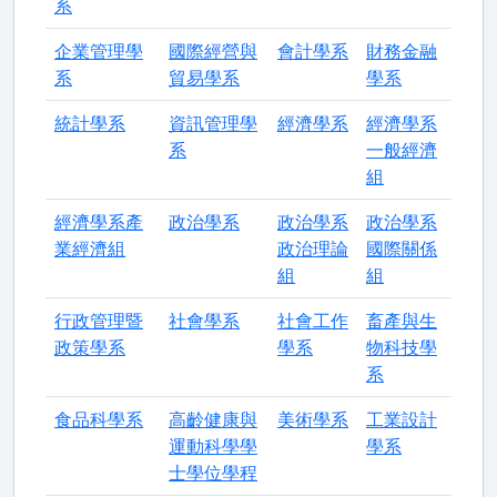
系
企業管理學
國際經營與
會計學系
財務金融
系
貿易學系
學系
統計學系
資訊管理學
經濟學系
經濟學系
系
一般經濟
組
經濟學系產
政治學系
政治學系
政治學系
業經濟組
政治理論
國際關係
組
組
行政管理暨
社會學系
社會工作
畜產與生
政策學系
學系
物科技學
系
食品科學系
高齡健康與
美術學系
工業設計
運動科學學
學系
士學位學程