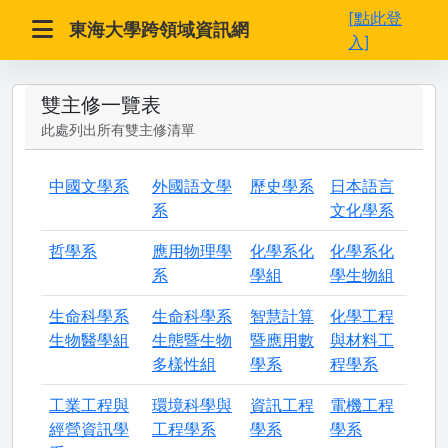
[點此登
東海大學跨領域資訊網
入]
雙主修一覽表
此處列出所有雙主修清單
中國文學系
外國語文學
歷史學系
日本語言
系
文化學系
哲學系
應用物理學
化學系化
化學系化
系
學組
學生物組
生命科學系
生命科學系
智慧計算
化學工程
生物醫學組
生態暨生物
暨應用數
與材料工
多樣性組
學系
程學系
工業工程與
環境科學與
資訊工程
電機工程
經營資訊學
工程學系
學系
學系