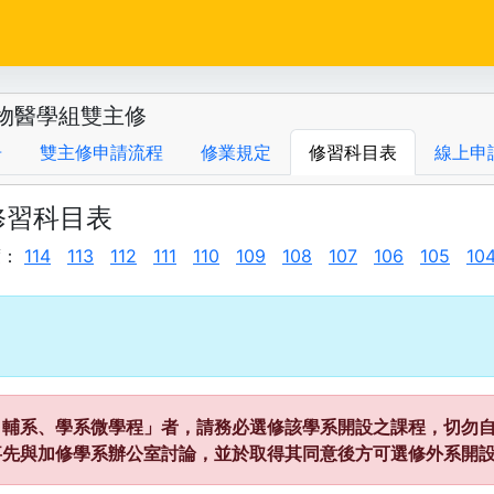
物醫學組雙主修
告
雙主修申請流程
修業規定
修習科目表
線上申
修習科目表
度：
114
113
112
111
110
109
108
107
106
105
10
、輔系、學系微學程」者，請務必選修該學系開設之課程，切勿自
事先與加修學系辦公室討論，並於取得其同意後方可選修外系開