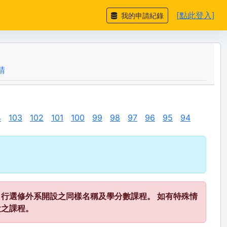
[點此登入]
我的申請紀錄
請
4
103
102
101
100
99
98
97
96
95
94
行選修外系開設之同樣名稱及學分數課程。 如有特殊情
設之課程。