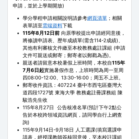
申請，並於上學期開放)
學分學程申請相關說明請參考
網頁清單
；相關
表單請至
雲端資料
下載
115年8月12日前
向原學校提出申請經同意後，
將修讀申請表、歷年成績單(需含114-2成績)、
其他有利審核文件繳至本校教務處註課組 (申請
文件可親送或郵寄；郵寄者以郵戳為憑)。
親送者請留意本校暑假上班時間，
本校自
115年
7月6日起
實施暑假作息，上班時間為周一至周
四08:00-12:00、13:30-16:00；周五不上班。
郵寄收件資訊：407224 臺中市西屯區臺灣大
道四段1727號 東海大學 教務處註冊課務組 陳
駿浩先生收
115年8月27日 公告核准名單(預計下午2點公
告於本校跨領域資訊網頁，請同學自行上網查
詢)
115年9月14日-9月18日 人工選課(填寫選課申
請表，經授課教師簽核同意後，至本校註課組