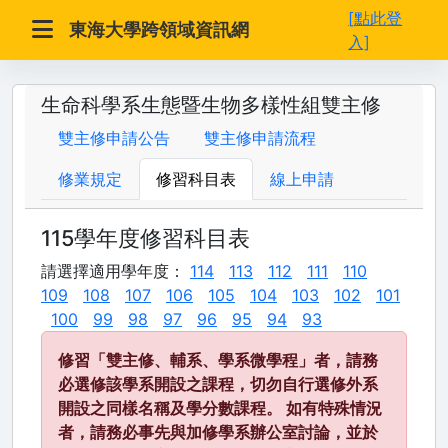
[點此登
東海大學跨領域資訊網
入]
生命科學系生態暨生物多樣性組雙主修
雙主修申請公告
雙主修申請流程
修業規定
修習科目表
線上申請
115學年度修習科目表
請選擇適用學年度：
114
113
112
111
110
109
108
107
106
105
104
103
102
101
100
99
98
97
96
95
94
93
修習「雙主修、輔系、學系微學程」者，請務
必選修該學系開設之課程，切勿自行選修外系
開設之同樣名稱及學分數課程。 如有特殊情況
者，請務必事先與加修學系辦公室討論，並於