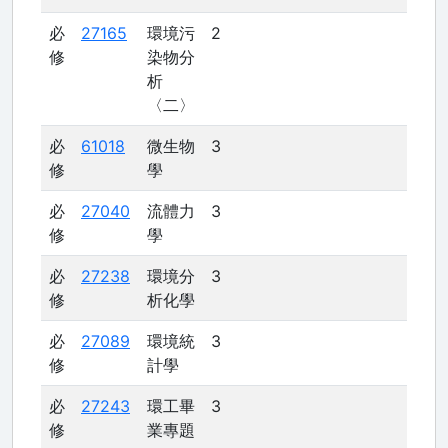
必
27165
環境污
2
修
染物分
析
〈二〉
必
61018
微生物
3
修
學
必
27040
流體力
3
修
學
必
27238
環境分
3
修
析化學
必
27089
環境統
3
修
計學
必
27243
環工畢
3
修
業專題