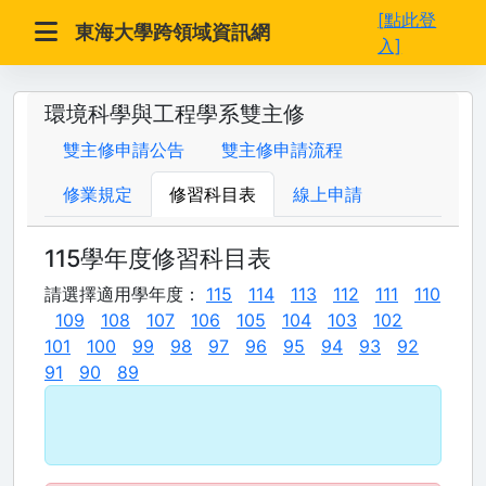
[點此登
東海大學跨領域資訊網
入]
環境科學與工程學系雙主修
雙主修申請公告
雙主修申請流程
修業規定
修習科目表
線上申請
115學年度修習科目表
請選擇適用學年度：
115
114
113
112
111
110
109
108
107
106
105
104
103
102
101
100
99
98
97
96
95
94
93
92
91
90
89