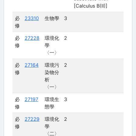
[Calculus B(II)]
必
23310
生物學
3
修
必
27228
環境化
2
修
學
〈一〉
必
27164
環境污
2
修
染物分
析
〈一〉
必
27197
環境生
3
修
態學
必
27229
環境化
2
修
學
〈二〉