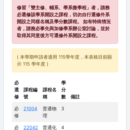
修習「雙主修、輔系、學系微學程」者，請務
必選修該學系開設之課程，切勿自行選修外系
開設之同樣名稱及學分數課程。 如有特殊情況
者，請務必事先與加修學系辦公室討論，並於
取得其同意後方可選修外系開設之課程。
( 本學期申請者適用 115學年度，本表格目前顯
示 115 學年度 )
必
學
選
課程編
課程名
分
修
號
稱
數
備註
必
21004
普通物
3
修
理
必
22042
普通化
4