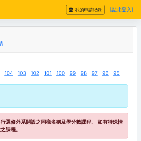
[點此登入]
我的申請紀錄
請
104
103
102
101
100
99
98
97
96
95
行選修外系開設之同樣名稱及學分數課程。 如有特殊情
設之課程。