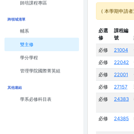
師培課程專區
( 本學期申請者
跨領域清單
必選
課程編
輔系
修
號
雙主修
必修
21004
學分學程
必修
22042
管理學院國際菁英組
必修
22001
必修
27157
其他連結
必修
24383
學系必修科目表
必修
24385