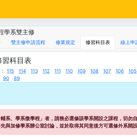
程學系雙主修
告
雙主修申請流程
修業規定
修習科目表
線上申
修習科目表
度：
115
114
113
112
111
110
109
108
107
106
105
90
89
、輔系、學系微學程」者，請務必選修該學系開設之課程，切勿自
事先與加修學系辦公室討論，並於取得其同意後方可選修外系開