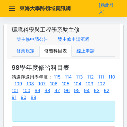
[點此登
東海大學跨領域資訊網
入]
環境科學與工程學系雙主修
雙主修申請公告
雙主修申請流程
修業規定
修習科目表
線上申請
98學年度修習科目表
請選擇適用學年度：
115
114
113
112
111
110
109
108
107
106
105
104
103
102
101
100
99
98
97
96
95
94
93
92
91
90
89