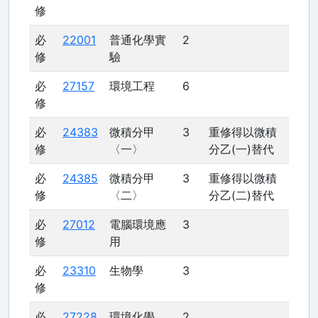
修
必
22001
普通化學實
2
修
驗
必
27157
環境工程
6
修
必
24383
微積分甲
3
重修得以微積
修
〈一〉
分乙(一)替代
必
24385
微積分甲
3
重修得以微積
修
〈二〉
分乙(二)替代
必
27012
電腦環境應
3
修
用
必
23310
生物學
3
修
必
27228
環境化學
2