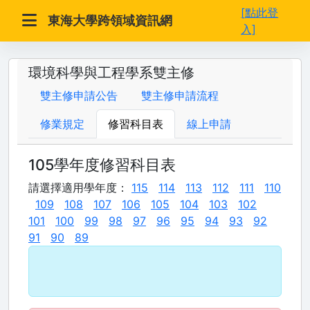
[點此登
東海大學跨領域資訊網
入]
環境科學與工程學系雙主修
雙主修申請公告
雙主修申請流程
修業規定
修習科目表
線上申請
105學年度修習科目表
請選擇適用學年度：
115
114
113
112
111
110
109
108
107
106
105
104
103
102
101
100
99
98
97
96
95
94
93
92
91
90
89