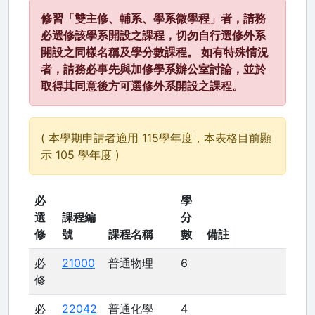
修習「雙主修、輔系、學系微學程」者，請務
必選修該學系開設之課程，切勿自行選修外系
開設之同樣名稱及學分數課程。 如有特殊情況
者，請務必事先與加修學系辦公室討論，並於
取得其同意後方可選修外系開設之課程。
( 本學期申請者適用 115學年度，本表格目前顯
示 105 學年度 )
必
學
選
課程編
分
修
號
課程名稱
數
備註
必
21000
普通物理
6
修
必
22042
普通化學
4