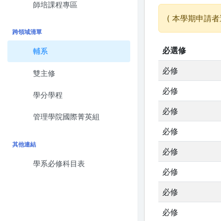
師培課程專區
( 本學期申請者
跨領域清單
必選修
輔系
必修
雙主修
必修
學分學程
必修
管理學院國際菁英組
必修
其他連結
必修
學系必修科目表
必修
必修
必修