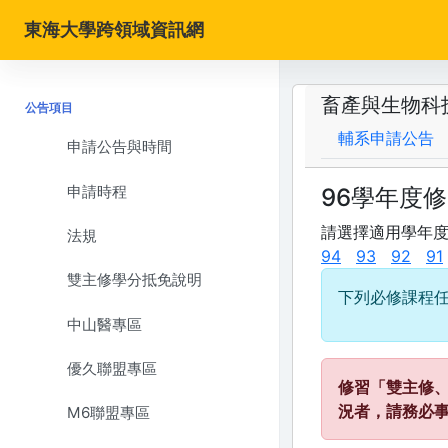
東海大學跨領域資訊網
畜產與生物科
公告項目
輔系申請公告
申請公告與時間
申請時程
96學年度
請選擇適用學年
法規
94
93
92
91
雙主修學分抵免說明
下列必修課程任
中山醫專區
優久聯盟專區
修習「雙主修
況者，請務必
M6聯盟專區