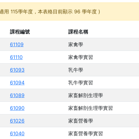
適用 115學年度，本表格目前顯示 96 學年度 )
課程編號
課程名稱
61109
家禽學
61110
家禽學實習
61093
乳牛學
61094
乳牛學實習
61089
家畜解剖生理學
61090
家畜解剖生理學實習
61026
家畜營養學
61040
家畜營養學實習