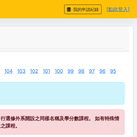
[點此登入]
我的申請紀錄
104
103
102
101
100
99
98
97
96
95
行選修外系開設之同樣名稱及學分數課程。 如有特殊情
設之課程。