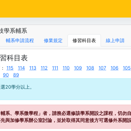
技學系輔系
輔系申請流程
修業規定
修習科目表
線上申請
修習科目表
度：
115
114
113
112
111
110
109
108
107
106
105
90
89
選20學分以上。
、輔系、學系微學程」者，請務必選修該學系開設之課程，切勿自
事先與加修學系辦公室討論，並於取得其同意後方可選修外系開