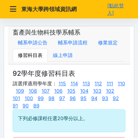
[點此登
東海大學跨領域資訊網
入]
畜產與生物科技學系輔系
輔系申請公告
輔系申請流程
修業規定
修習科目表
線上申請
92學年度修習科目表
請選擇適用學年度：
115
114
113
112
111
110
109
108
107
106
105
104
103
102
101
100
99
98
97
96
95
94
93
92
91
90
89
下列必修課程任選20學分以上。