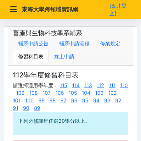
[點此登
東海大學跨領域資訊網
入]
畜產與生物科技學系輔系
輔系申請公告
輔系申請流程
修業規定
修習科目表
線上申請
112學年度修習科目表
請選擇適用學年度：
115
114
113
112
111
110
109
108
107
106
105
104
103
102
101
100
99
98
97
96
95
94
93
92
91
90
89
下列必修課程任選20學分以上。