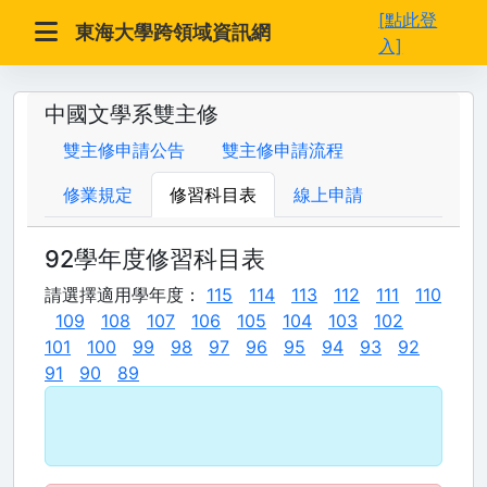
[點此登
東海大學跨領域資訊網
入]
中國文學系雙主修
雙主修申請公告
雙主修申請流程
修業規定
修習科目表
線上申請
92學年度修習科目表
請選擇適用學年度：
115
114
113
112
111
110
109
108
107
106
105
104
103
102
101
100
99
98
97
96
95
94
93
92
91
90
89