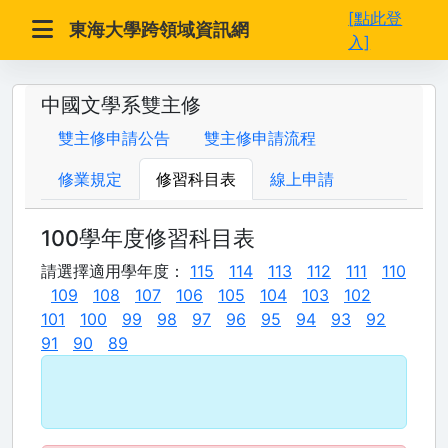
[點此登
東海大學跨領域資訊網
入]
中國文學系雙主修
雙主修申請公告
雙主修申請流程
修業規定
修習科目表
線上申請
100學年度修習科目表
請選擇適用學年度：
115
114
113
112
111
110
109
108
107
106
105
104
103
102
101
100
99
98
97
96
95
94
93
92
91
90
89