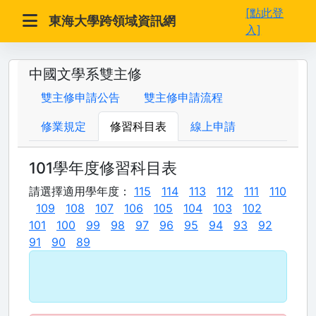
[點此登
東海大學跨領域資訊網
入]
中國文學系雙主修
雙主修申請公告
雙主修申請流程
修業規定
修習科目表
線上申請
101學年度修習科目表
請選擇適用學年度：
115
114
113
112
111
110
109
108
107
106
105
104
103
102
101
100
99
98
97
96
95
94
93
92
91
90
89