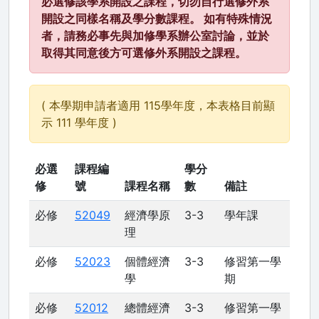
必選修該學系開設之課程，切勿自行選修外系
開設之同樣名稱及學分數課程。 如有特殊情況
者，請務必事先與加修學系辦公室討論，並於
取得其同意後方可選修外系開設之課程。
( 本學期申請者適用 115學年度，本表格目前顯
示 111 學年度 )
必選
課程編
學分
修
號
課程名稱
數
備註
必修
52049
經濟學原
3-3
學年課
理
必修
52023
個體經濟
3-3
修習第一學
學
期
必修
52012
總體經濟
3-3
修習第一學