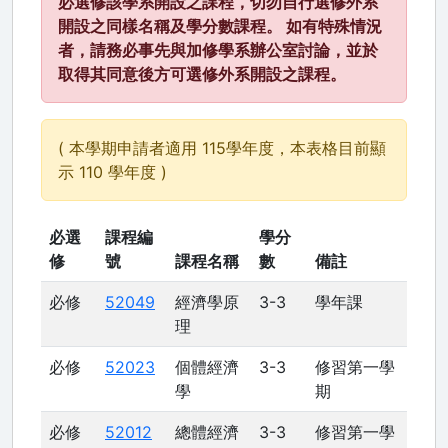
必選修該學系開設之課程，切勿自行選修外系
開設之同樣名稱及學分數課程。 如有特殊情況
者，請務必事先與加修學系辦公室討論，並於
取得其同意後方可選修外系開設之課程。
( 本學期申請者適用 115學年度，本表格目前顯
示 110 學年度 )
必選
課程編
學分
修
號
課程名稱
數
備註
必修
52049
經濟學原
3-3
學年課
理
必修
52023
個體經濟
3-3
修習第一學
學
期
必修
52012
總體經濟
3-3
修習第一學