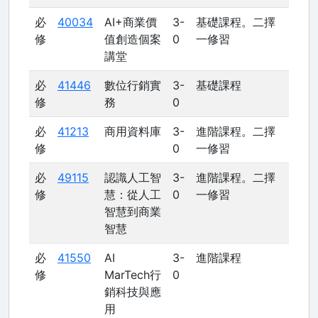
必
40034
AI+商業價
3-
基礎課程。二擇
修
值創造個案
0
一修習
講堂
必
41446
數位行銷實
3-
基礎課程
修
務
0
必
41213
商用資料庫
3-
進階課程。二擇
修
0
一修習
必
49115
認識人工智
3-
進階課程。二擇
修
慧：從人工
0
一修習
智慧到商業
智慧
必
41550
AI
3-
進階課程
修
MarTech行
0
銷科技與應
用