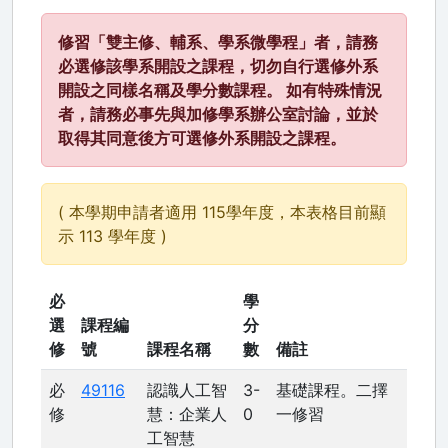
修習「雙主修、輔系、學系微學程」者，請務
必選修該學系開設之課程，切勿自行選修外系
開設之同樣名稱及學分數課程。 如有特殊情況
者，請務必事先與加修學系辦公室討論，並於
取得其同意後方可選修外系開設之課程。
( 本學期申請者適用 115學年度，本表格目前顯
示 113 學年度 )
必
學
選
課程編
分
修
號
課程名稱
數
備註
必
49116
認識人工智
3-
基礎課程。二擇
修
慧：企業人
0
一修習
工智慧