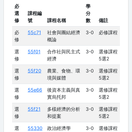
必
學
選
課程編
分
修
號
課程名稱
數
備註
必
55c71
社會與團結經濟
3-0
必修課程
修
概論
選
55f01
合作社與民主式
3-0
選修課程
修
經濟
5選2
選
55f20
農業、食物、環
3-0
選修課程
修
境與媒體
5選2
選
55e66
後資本主義與真
3-0
選修課程
修
實烏托邦
5選2
選
55f21
多樣經濟的分析
3-0
選修課程
修
和提案
5選2
選
55330
政治經濟學
3-0
選修課程