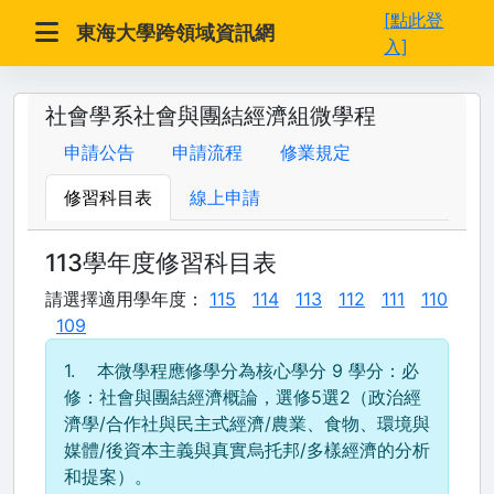
[點此登
東海大學跨領域資訊網
入]
社會學系社會與團結經濟組微學程
申請公告
申請流程
修業規定
修習科目表
線上申請
113學年度修習科目表
請選擇適用學年度：
115
114
113
112
111
110
109
1. 本微學程應修學分為核心學分 9 學分：必
修：社會與團結經濟概論，選修5選2（政治經
濟學/合作社與民主式經濟/農業、食物、環境與
媒體/後資本主義與真實烏托邦/多樣經濟的分析
和提案）。