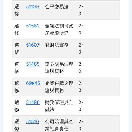
選
51199
公平交易法
2-
修
0
選
51582
金融法制與政
2-
修
策專題研究
0
選
51607
智財法實務
2-
修
0
選
51485
證券交易法理
2-
修
論與實務
0
選
69e45
企業併購之理
2-
修
論與實務
0
選
51486
財務管理與金
2-
修
融法
0
選
51510
公司治理與企
2-
修
業社會責任
0