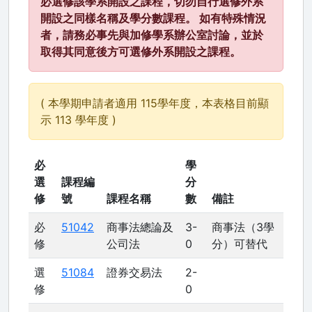
必選修該學系開設之課程，切勿自行選修外系
開設之同樣名稱及學分數課程。 如有特殊情況
者，請務必事先與加修學系辦公室討論，並於
取得其同意後方可選修外系開設之課程。
( 本學期申請者適用 115學年度，本表格目前顯
示 113 學年度 )
必
學
選
課程編
分
修
號
課程名稱
數
備註
必
51042
商事法總論及
3-
商事法（3學
修
公司法
0
分）可替代
選
51084
證券交易法
2-
修
0