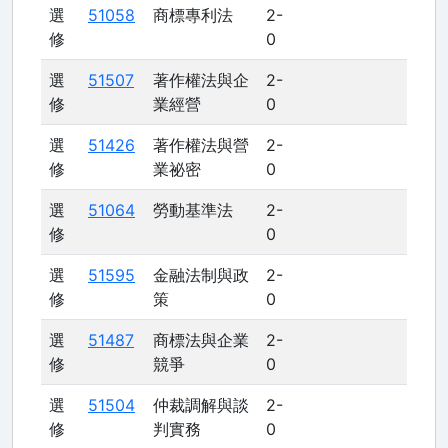
選
51058
商標專利法
2-
修
0
選
51507
著作權法與企
2-
修
業經營
0
選
51426
著作權法與營
2-
修
業祕密
0
選
51064
勞動基準法
2-
修
0
選
51595
金融法制與政
2-
修
策
0
選
51487
商標法與企業
2-
修
競爭
0
選
51504
仲裁調解與談
2-
修
判實務
0