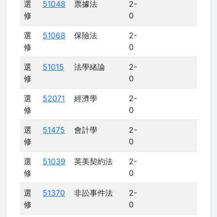
選
51048
票據法
2-
修
0
選
51068
保險法
2-
修
0
選
51015
法學緒論
2-
修
0
選
52071
經濟學
2-
修
0
選
51475
會計學
2-
修
0
選
51039
英美契約法
2-
修
0
選
51370
非訟事件法
2-
修
0