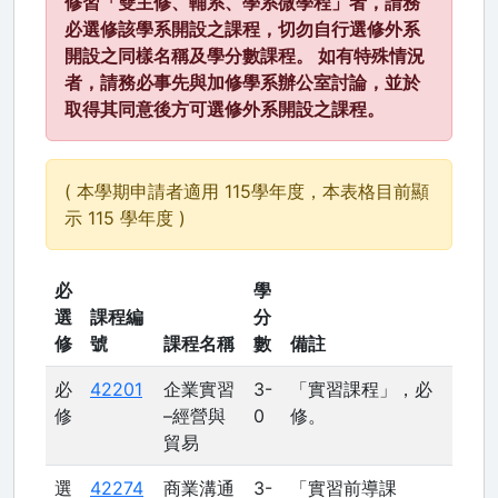
修習「雙主修、輔系、學系微學程」者，請務
必選修該學系開設之課程，切勿自行選修外系
開設之同樣名稱及學分數課程。 如有特殊情況
者，請務必事先與加修學系辦公室討論，並於
取得其同意後方可選修外系開設之課程。
( 本學期申請者適用 115學年度，本表格目前顯
示 115 學年度 )
必
學
選
課程編
分
修
號
課程名稱
數
備註
必
42201
企業實習
3-
「實習課程」，必
修
–經營與
0
修。
貿易
選
42274
商業溝通
3-
「實習前導課