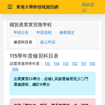
[點此登
東海大學跨領域資訊網
入]
國貿產業實習微學程
申請公告
申請流程
修業規定
修習科目表
線上申請
115學年度修習科目表
請選擇適用學年度：
115
114
113
112
111
110
109
企業實習(3學分，必修),其餘需修習至少二門
選修課程，總計9學分