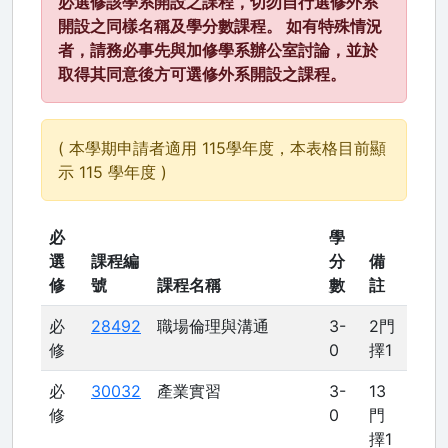
必選修該學系開設之課程，切勿自行選修外系
開設之同樣名稱及學分數課程。 如有特殊情況
者，請務必事先與加修學系辦公室討論，並於
取得其同意後方可選修外系開設之課程。
( 本學期申請者適用 115學年度，本表格目前顯
示 115 學年度 )
必
學
選
課程編
分
備
修
號
課程名稱
數
註
必
28492
職場倫理與溝通
3-
2門
修
0
擇1
必
30032
產業實習
3-
13
修
0
門
擇1