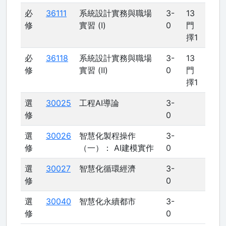
必
36111
系統設計實務與職場
3-
13
修
實習 (Ⅰ)
0
門
擇1
必
36118
系統設計實務與職場
3-
13
修
實習 (Ⅱ)
0
門
擇1
選
30025
工程AI導論
3-
修
0
選
30026
智慧化製程操作
3-
修
（一）： AI建模實作
0
選
30027
智慧化循環經濟
3-
修
0
選
30040
智慧化永續都市
3-
修
0