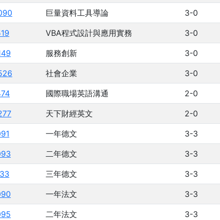
090
巨量資料工具導論
3-0
519
VBA程式設計與應用實務
3-0
149
服務創新
3-0
526
社會企業
3-0
474
國際職場英語溝通
2-0
277
天下財經英文
2-0
091
一年德文
3-3
093
二年德文
3-3
133
三年德文
3-3
090
一年法文
3-3
095
二年法文
3-3