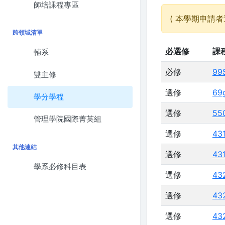
師培課程專區
( 本學期申請者
跨領域清單
必選修
課
輔系
必修
99
雙主修
選修
69
學分學程
選修
55
管理學院國際菁英組
選修
43
其他連結
選修
43
學系必修科目表
選修
43
選修
43
選修
43