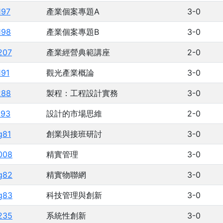
197
產業個案專題A
3-0
198
產業個案專題B
3-0
207
產業經營典範講座
2-0
191
觀光產業概論
3-0
288
製程：工程設計實務
3-0
193
設計的市場思維
2-0
g81
創業與接班研討
3-0
008
精實管理
3-0
g82
精實物聯網
3-0
g83
科技管理與創新
3-0
235
系統性創新
3-0