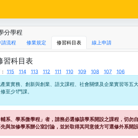
學分學程
申請流程
修業規定
修習科目表
線上申請
度修習科目表
度：
115
114
113
112
111
110
109
108
107
106
成產業實務、創新與創業、語文課程、社會關懷及企業實習等五
修至少1門課。
、輔系、學系微學程」者，請務必選修該學系開設之課程，切勿自
事先與加修學系辦公室討論，並於取得其同意後方可選修外系開