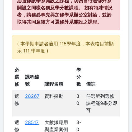
必選修該學系開設之課程，切勿自行選修外系
開設之同樣名稱及學分數課程。 如有特殊情況
者，請務必事先與加修學系辦公室討論，並於
取得其同意後方可選修外系開設之課程。
( 本學期申請者適用 115學年度，本表格目前顯
示 111 學年度 )
必
學
選
課程編
分
修
號
課程名稱
數
備註
選
28267
資料探勘
3-
任選所列選修
修
0
課程滿9學分即
可
選
28517
大數據應用
3-
修
與產業案例
0