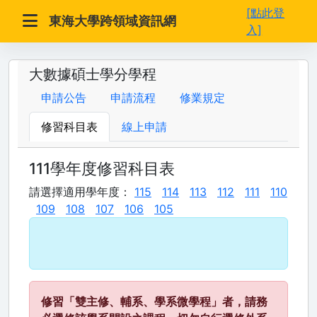
[點此登
東海大學跨領域資訊網
入]
大數據碩士學分學程
申請公告
申請流程
修業規定
修習科目表
線上申請
111學年度修習科目表
請選擇適用學年度：
115
114
113
112
111
110
109
108
107
106
105
修習「雙主修、輔系、學系微學程」者，請務