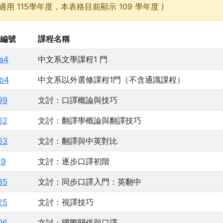
適用 115學年度，本表格目前顯示 109 學年度 )
編號
課程名稱
a4
中文系文學課程1 門
b4
中文系以外選修課程1門（不含通識課程）
99
文討：口譯概論與技巧
62
文討：翻譯學概論與翻譯技巧
63
文討：翻譯與中英對比
19
文討：逐步口譯初階
35
文討：同步口譯入門：英翻中
25
文討：視譯技巧
06
文討：國際關係與口譯