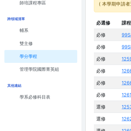
師培課程專區
( 本學期申請者
跨領域清單
必選修
課程
輔系
必修
99S
雙主修
必修
99S
學分學程
必修
125
管理學院國際菁英組
必修
126
必修
126
其他連結
必修
126
學系必修科目表
選修
125
選修
126
選修
126