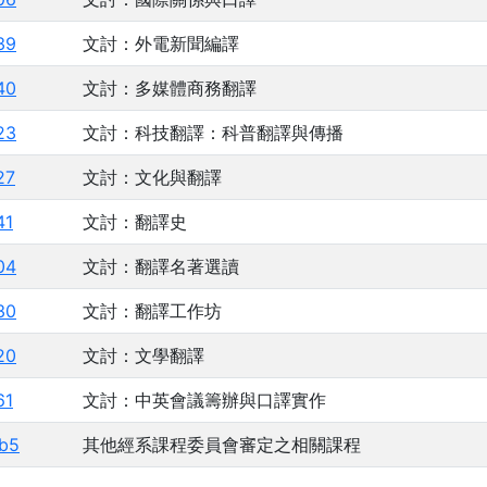
39
文討：外電新聞編譯
40
文討：多媒體商務翻譯
23
文討：科技翻譯：科普翻譯與傳播
27
文討：文化與翻譯
41
文討：翻譯史
04
文討：翻譯名著選讀
30
文討：翻譯工作坊
20
文討：文學翻譯
61
文討：中英會議籌辦與口譯實作
b5
其他經系課程委員會審定之相關課程