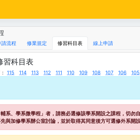
程
申請流程
修業規定
修習科目表
線上申請
度修習科目表
度：
115
114
113
112
111
110
109
108
107
106
105
、輔系、學系微學程」者，請務必選修該學系開設之課程，切勿自
事先與加修學系辦公室討論，並於取得其同意後方可選修外系開