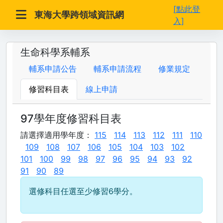
[點此登
東海大學跨領域資訊網
入]
生命科學系輔系
輔系申請公告
輔系申請流程
修業規定
修習科目表
線上申請
97學年度修習科目表
請選擇適用學年度：
115
114
113
112
111
110
109
108
107
106
105
104
103
102
101
100
99
98
97
96
95
94
93
92
91
90
89
選修科目任選至少修習6學分。