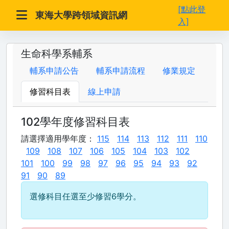
[點此登
東海大學跨領域資訊網
入]
生命科學系輔系
輔系申請公告
輔系申請流程
修業規定
修習科目表
線上申請
102學年度修習科目表
請選擇適用學年度：
115
114
113
112
111
110
109
108
107
106
105
104
103
102
101
100
99
98
97
96
95
94
93
92
91
90
89
選修科目任選至少修習6學分。