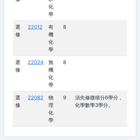
化
學
選
22012
有
8
修
機
化
學
選
22024
無
8
修
機
化
學
選
22082
物
9
須先修微積分6學分，
修
理
化學數學3學分。
化
學