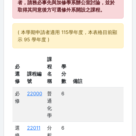
者，請務必事先與加修學系辦公室討論，並於
取得其同意後方可選修外系開設之課程。
( 本學期申請者適用 115學年度，本表格目前顯
示 95 學年度 )
課
必
程
學
選
課程編
名
分
修
號
稱
數
備註
必
22000
普
6
修
通
化
學
選
22011
分
6
修
析