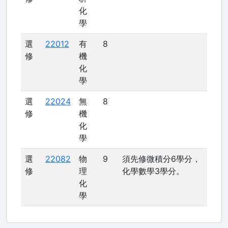
化
學
選
22012
有
8
修
機
化
學
選
22024
無
8
修
機
化
學
選
22082
物
9
須先修微積分6學分，
修
理
化學數學3學分。
化
學