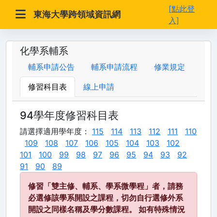
[點此登
東海大學跨領域資訊網
入]
化學系輔系
輔系申請公告
輔系申請流程
修業規定
修習科目表
線上申請
94學年度修習科目表
請選擇適用學年度：
115
114
113
112
111
110
109
108
107
106
105
104
103
102
101
100
99
98
97
96
95
94
93
92
91
90
89
修習「雙主修、輔系、學系微學程」者，請務
必選修該學系開設之課程，切勿自行選修外系
開設之同樣名稱及學分數課程。 如有特殊情況