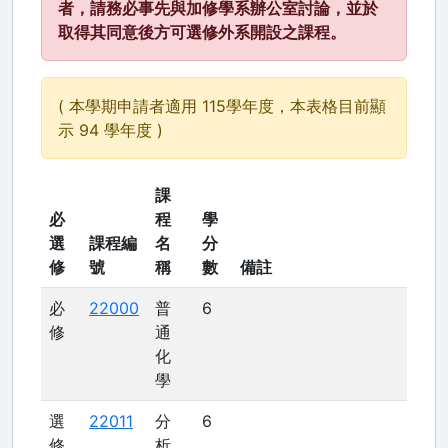
者，請務必事先與加修學系辦公室討論，並於
取得其同意後方可選修外系開設之課程。
( 本學期申請者適用 115學年度，本表格目前顯
示 94 學年度 )
課
必
程
學
選
課程編
名
分
修
號
稱
數
備註
必
22000
普
6
修
通
化
學
選
22011
分
6
修
析