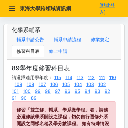
[點此登
東海大學跨領域資訊網
入]
化學系輔系
輔系申請公告
輔系申請流程
修業規定
修習科目表
線上申請
89學年度修習科目表
請選擇適用學年度：
115
114
113
112
111
110
109
108
107
106
105
104
103
102
101
100
99
98
97
96
95
94
93
92
91
90
89
修習「雙主修、輔系、學系微學程」者，請務
必選修該學系開設之課程，切勿自行選修外系
開設之同樣名稱及學分數課程。 如有特殊情況