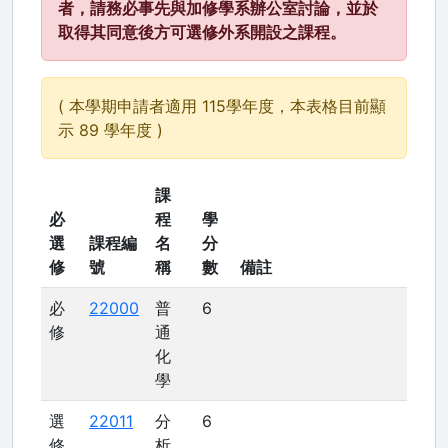
者，請務必事先與加修學系辦公室討論，並於
取得其同意後方可選修外系開設之課程。
( 本學期申請者適用 115學年度，本表格目前顯
示 89 學年度 )
課
必
程
學
選
課程編
名
分
修
號
稱
數
備註
必
22000
普
6
修
通
化
學
選
22011
分
6
修
析