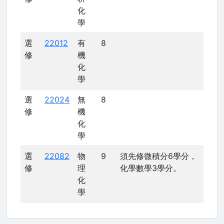
化
學
選
22012
有
8
修
機
化
學
選
22024
無
8
修
機
化
學
選
22082
物
9
須先修微積分6學分，
修
理
化學數學3學分。
化
學