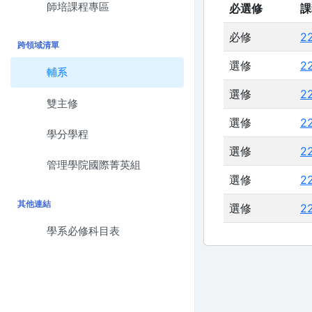
師培課程專區
必選修
課
必修
2
跨領域清單
選修
2
輔系
選修
2
雙主修
選修
2
學分學程
選修
2
管理學院國際菁英組
選修
2
其他連結
選修
2
學系必修科目表