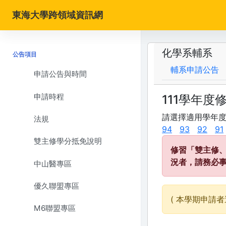
東海大學跨領域資訊網
化學系輔系
公告項目
輔系申請公告
申請公告與時間
申請時程
111學年度
請選擇適用學年
法規
94
93
92
91
雙主修學分抵免說明
修習「雙主修
況者，請務必
中山醫專區
優久聯盟專區
( 本學期申請者
M6聯盟專區