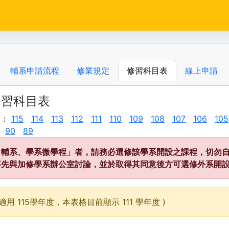
輔系申請流程
修業規定
修習科目表
線上申請
修習科目表
度：
115
114
113
112
111
110
109
108
107
106
105
90
89
、輔系、學系微學程」者，請務必選修該學系開設之課程，切勿自
事先與加修學系辦公室討論，並於取得其同意後方可選修外系開
適用 115學年度，本表格目前顯示 111 學年度 )