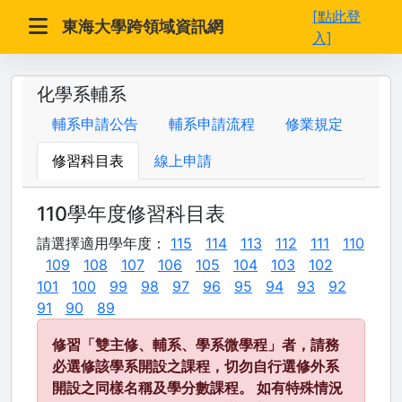
[點此登
東海大學跨領域資訊網
入]
化學系輔系
輔系申請公告
輔系申請流程
修業規定
修習科目表
線上申請
110學年度修習科目表
請選擇適用學年度：
115
114
113
112
111
110
109
108
107
106
105
104
103
102
101
100
99
98
97
96
95
94
93
92
91
90
89
修習「雙主修、輔系、學系微學程」者，請務
必選修該學系開設之課程，切勿自行選修外系
開設之同樣名稱及學分數課程。 如有特殊情況