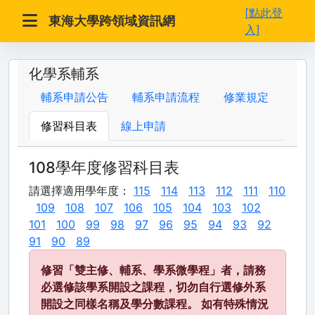
[點此登
東海大學跨領域資訊網
入]
化學系輔系
輔系申請公告
輔系申請流程
修業規定
修習科目表
線上申請
108學年度修習科目表
請選擇適用學年度：
115
114
113
112
111
110
109
108
107
106
105
104
103
102
101
100
99
98
97
96
95
94
93
92
91
90
89
修習「雙主修、輔系、學系微學程」者，請務
必選修該學系開設之課程，切勿自行選修外系
開設之同樣名稱及學分數課程。 如有特殊情況