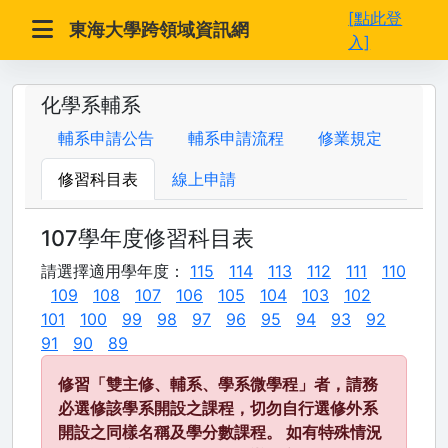
[點此登
東海大學跨領域資訊網
入]
化學系輔系
輔系申請公告
輔系申請流程
修業規定
修習科目表
線上申請
107學年度修習科目表
請選擇適用學年度：
115
114
113
112
111
110
109
108
107
106
105
104
103
102
101
100
99
98
97
96
95
94
93
92
91
90
89
修習「雙主修、輔系、學系微學程」者，請務
必選修該學系開設之課程，切勿自行選修外系
開設之同樣名稱及學分數課程。 如有特殊情況