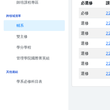
師培課程專區
必選修
課
必修
2
跨領域清單
選修
2
輔系
選修
2
雙主修
選修
2
學分學程
選修
2
管理學院國際菁英組
選修
2
其他連結
選修
2
學系必修科目表