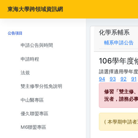
東海大學跨領域資訊網
化學系輔系
公告項目
輔系申請公告
申請公告與時間
申請時程
106學年
請選擇適用學年
法規
94
93
92
91
雙主修學分抵免說明
修習「雙主修
況者，請務必
中山醫專區
優久聯盟專區
( 本學期申請者
M6聯盟專區