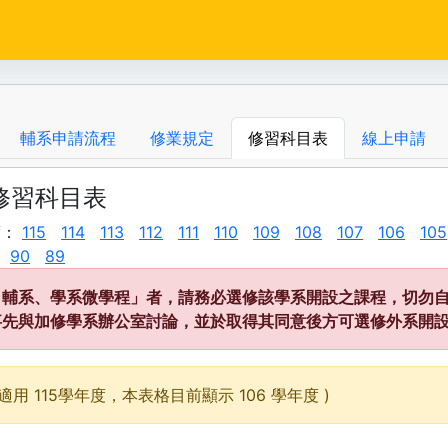
輔系申請流程
修業規定
修習科目表
線上申請
度修習科目表
度：
115
114
113
112
111
110
109
108
107
106
105
90
89
、輔系、學系微學程」者，請務必選修該學系開設之課程，切勿自
事先與加修學系辦公室討論，並於取得其同意後方可選修外系開
適用 115學年度，本表格目前顯示 106 學年度 )