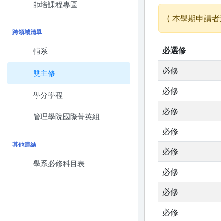
師培課程專區
( 本學期申請者
跨領域清單
必選修
輔系
必修
雙主修
必修
學分學程
必修
管理學院國際菁英組
必修
其他連結
必修
學系必修科目表
必修
必修
必修