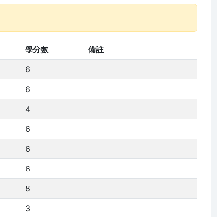
學分數
備註
6
6
4
6
6
6
8
3