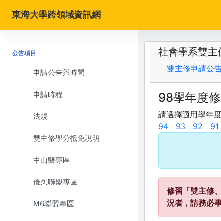
東海大學跨領域資訊網
社會學系雙主
公告項目
雙主修申請公
申請公告與時間
申請時程
98學年度
請選擇適用學年
法規
94
93
92
91
雙主修學分抵免說明
中山醫專區
優久聯盟專區
修習「雙主修
況者，請務必
M6聯盟專區