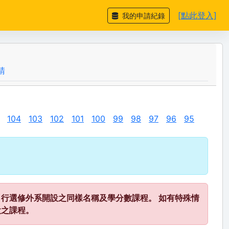
[點此登入]
我的申請紀錄
請
104
103
102
101
100
99
98
97
96
95
行選修外系開設之同樣名稱及學分數課程。 如有特殊情
設之課程。