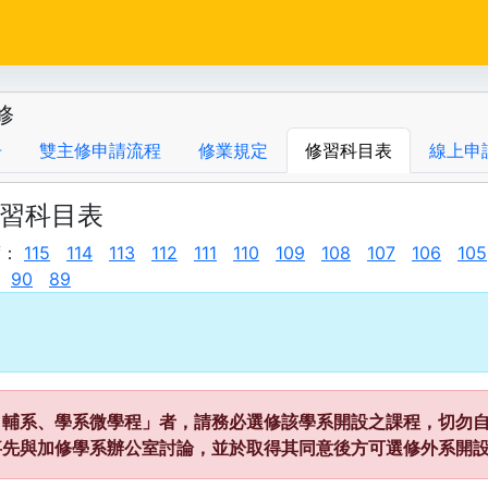
修
告
雙主修申請流程
修業規定
修習科目表
線上申
修習科目表
度：
115
114
113
112
111
110
109
108
107
106
105
90
89
、輔系、學系微學程」者，請務必選修該學系開設之課程，切勿自
事先與加修學系辦公室討論，並於取得其同意後方可選修外系開