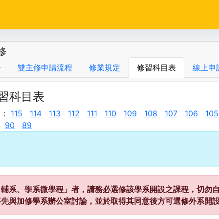
修
告
雙主修申請流程
修業規定
修習科目表
線上申
修習科目表
度：
115
114
113
112
111
110
109
108
107
106
105
90
89
、輔系、學系微學程」者，請務必選修該學系開設之課程，切勿自
事先與加修學系辦公室討論，並於取得其同意後方可選修外系開