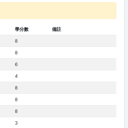
學分數
備註
8
8
6
4
8
8
8
3