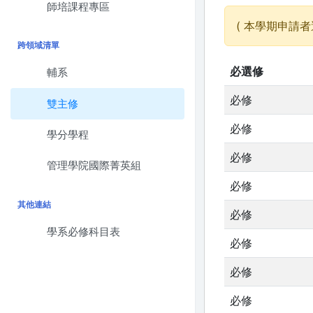
師培課程專區
( 本學期申請者
跨領域清單
必選修
輔系
必修
雙主修
必修
學分學程
必修
管理學院國際菁英組
必修
其他連結
必修
學系必修科目表
必修
必修
必修