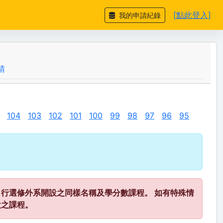
[點此登入]
我的申請紀錄
請
104
103
102
101
100
99
98
97
96
95
行選修外系開設之同樣名稱及學分數課程。 如有特殊情
設之課程。