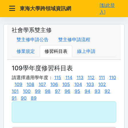
[點此登
東海大學跨領域資訊網
入]
社會學系雙主修
雙主修申請公告
雙主修申請流程
修業規定
修習科目表
線上申請
109學年度修習科目表
請選擇適用學年度：
115
114
113
112
111
110
109
108
107
106
105
104
103
102
101
100
99
98
97
96
95
94
93
92
91
90
89