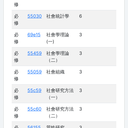
修
必
55030
社會統計學
6
修
必
69e15
社會學理論
3
修
(一)
必
55459
社會學理論
3
修
（二）
必
55059
社會組織
3
修
必
55c59
社會研究方法
3
修
（一）
必
55c60
社會研究方法
3
修
（二）
必
56155
質性研究
3