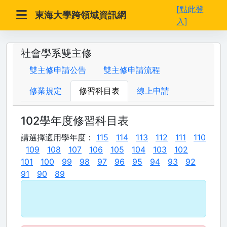
[點此登
東海大學跨領域資訊網
入]
社會學系雙主修
雙主修申請公告
雙主修申請流程
修業規定
修習科目表
線上申請
102學年度修習科目表
請選擇適用學年度：
115
114
113
112
111
110
109
108
107
106
105
104
103
102
101
100
99
98
97
96
95
94
93
92
91
90
89