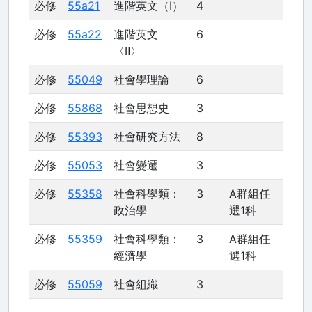
必修
55a21
進階英文（Ⅰ）
4
必修
55a22
進階英文
6
〈Ⅱ〉
必修
55049
社會學理論
6
必修
55868
社會思想史
3
必修
55393
社會研究方法
8
必修
55053
社會變遷
3
必修
55358
社會科學類：
3
A群組任
政治學
選1科
必修
55359
社會科學類：
3
A群組任
經濟學
選1科
必修
55059
社會組織
3