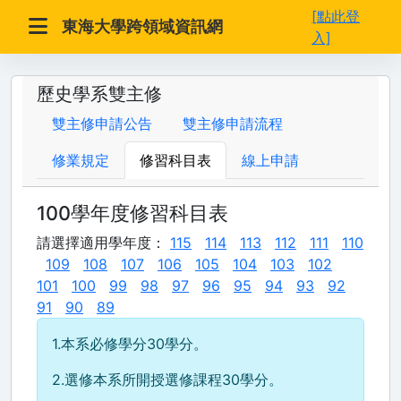
[點此登
東海大學跨領域資訊網
入]
歷史學系雙主修
雙主修申請公告
雙主修申請流程
修業規定
修習科目表
線上申請
100學年度修習科目表
請選擇適用學年度：
115
114
113
112
111
110
109
108
107
106
105
104
103
102
101
100
99
98
97
96
95
94
93
92
91
90
89
1.本系必修學分30學分。
2.選修本系所開授選修課程30學分。