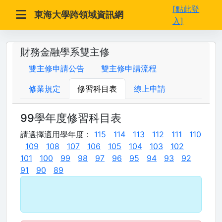
[點此登
東海大學跨領域資訊網
入]
財務金融學系雙主修
雙主修申請公告
雙主修申請流程
修業規定
修習科目表
線上申請
99學年度修習科目表
請選擇適用學年度：
115
114
113
112
111
110
109
108
107
106
105
104
103
102
101
100
99
98
97
96
95
94
93
92
91
90
89