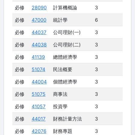
必修
28090
計算機概論
3
必修
47000
統計學
6
必修
44037
公司理財(一)
3
必修
44038
公司理財(二)
3
必修
41139
總體經濟學
3
必修
51074
民法概要
3
必修
44004
個體經濟學
3
必修
51075
商事法
3
必修
41057
投資學
3
必修
44017
財務計量方法
3
必修
42076
財務專題
3