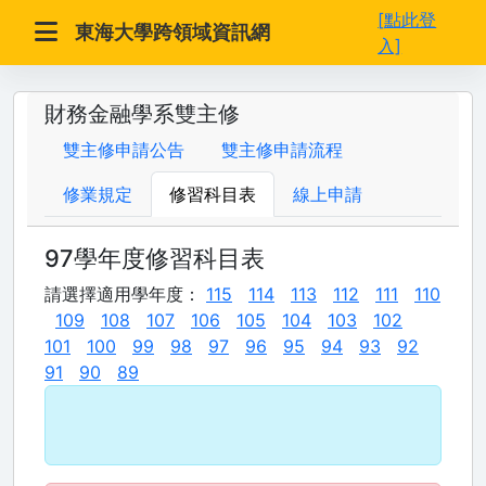
[點此登
東海大學跨領域資訊網
入]
財務金融學系雙主修
雙主修申請公告
雙主修申請流程
修業規定
修習科目表
線上申請
97學年度修習科目表
請選擇適用學年度：
115
114
113
112
111
110
109
108
107
106
105
104
103
102
101
100
99
98
97
96
95
94
93
92
91
90
89