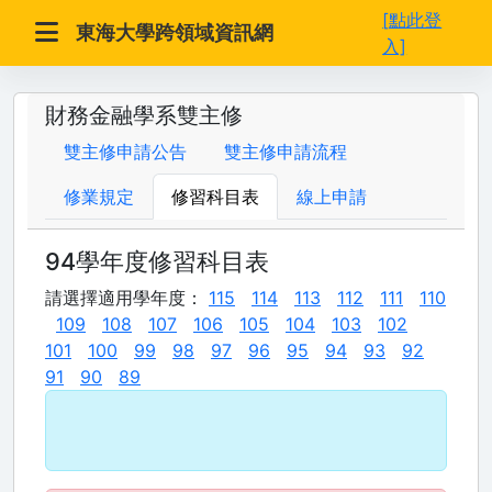
[點此登
東海大學跨領域資訊網
入]
財務金融學系雙主修
雙主修申請公告
雙主修申請流程
修業規定
修習科目表
線上申請
94學年度修習科目表
請選擇適用學年度：
115
114
113
112
111
110
109
108
107
106
105
104
103
102
101
100
99
98
97
96
95
94
93
92
91
90
89