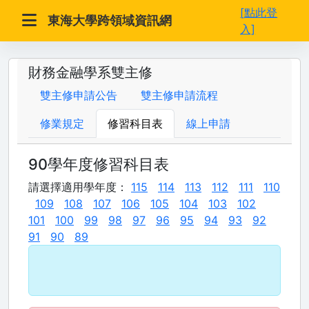
[點此登
東海大學跨領域資訊網
入]
財務金融學系雙主修
雙主修申請公告
雙主修申請流程
修業規定
修習科目表
線上申請
90學年度修習科目表
請選擇適用學年度：
115
114
113
112
111
110
109
108
107
106
105
104
103
102
101
100
99
98
97
96
95
94
93
92
91
90
89