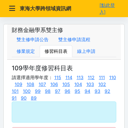
[點此登
東海大學跨領域資訊網
入]
財務金融學系雙主修
雙主修申請公告
雙主修申請流程
修業規定
修習科目表
線上申請
109學年度修習科目表
請選擇適用學年度：
115
114
113
112
111
110
109
108
107
106
105
104
103
102
101
100
99
98
97
96
95
94
93
92
91
90
89