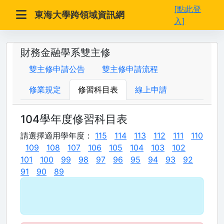
[點此登
東海大學跨領域資訊網
入]
財務金融學系雙主修
雙主修申請公告
雙主修申請流程
修業規定
修習科目表
線上申請
104學年度修習科目表
請選擇適用學年度：
115
114
113
112
111
110
109
108
107
106
105
104
103
102
101
100
99
98
97
96
95
94
93
92
91
90
89