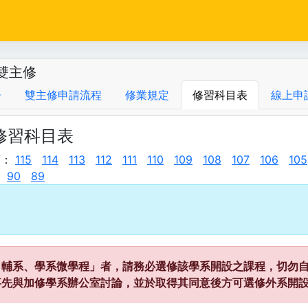
雙主修
告
雙主修申請流程
修業規定
修習科目表
線上申
度修習科目表
度：
115
114
113
112
111
110
109
108
107
106
105
90
89
、輔系、學系微學程」者，請務必選修該學系開設之課程，切勿自
事先與加修學系辦公室討論，並於取得其同意後方可選修外系開