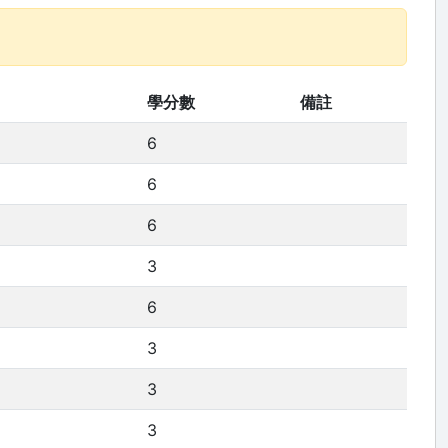
學分數
備註
6
6
6
3
6
3
3
3