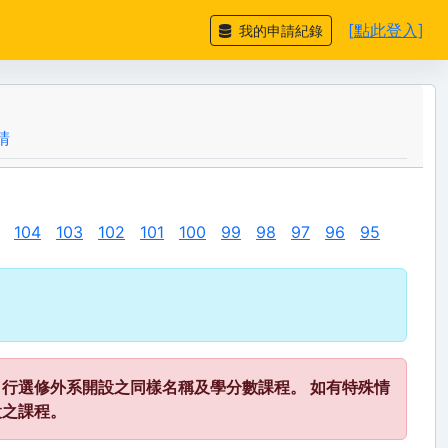
[點此登入]
我的申請紀錄
請
104
103
102
101
100
99
98
97
96
95
行選修外系開設之同樣名稱及學分數課程。 如有特殊情
設之課程。