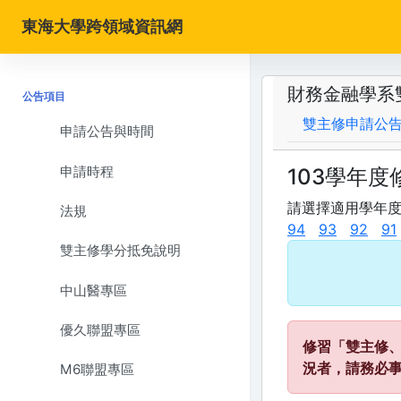
東海大學跨領域資訊網
財務金融學系
公告項目
雙主修申請公
申請公告與時間
申請時程
103學年
請選擇適用學年
法規
94
93
92
91
雙主修學分抵免說明
中山醫專區
優久聯盟專區
修習「雙主修
況者，請務必
M6聯盟專區