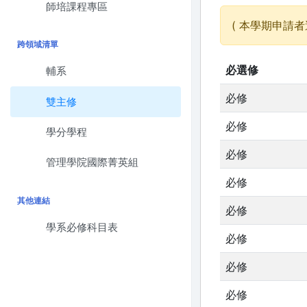
師培課程專區
( 本學期申請者
跨領域清單
必選修
輔系
必修
雙主修
必修
學分學程
必修
管理學院國際菁英組
必修
其他連結
必修
學系必修科目表
必修
必修
必修